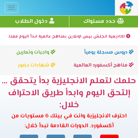
Toggle
gation
حدد مستواك
دخول الطلاب
اكاديمية انجلش بيس اونلاين بمناهج عالمية ابدأ اليوم معنا.
دروس مسجلة يومياً
واجبات وتمارين
مناهج أكسفورد العالمية
شهادات حضور
حلمك لتعلم الانجليزية بدأ يتحقق ...
إلتحق اليوم وابدأ طريق الاحتراف
خلال:
احترف الانجليزية وانت في بيتك 6 مستويات من
أكسفورد. الدورات القادمة تبدأ خلال: