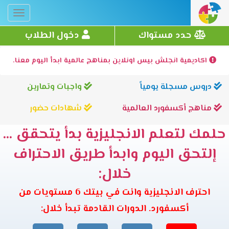
Toggle
gation
حدد مستواك
دخول الطلاب
اكاديمية انجلش بيس اونلاين بمناهج عالمية ابدأ اليوم معنا.
دروس مسجلة يومياً
واجبات وتمارين
مناهج أكسفورد العالمية
شهادات حضور
حلمك لتعلم الانجليزية بدأ يتحقق ...
إلتحق اليوم وابدأ طريق الاحتراف
خلال:
احترف الانجليزية وانت في بيتك 6 مستويات من
أكسفورد. الدورات القادمة تبدأ خلال: