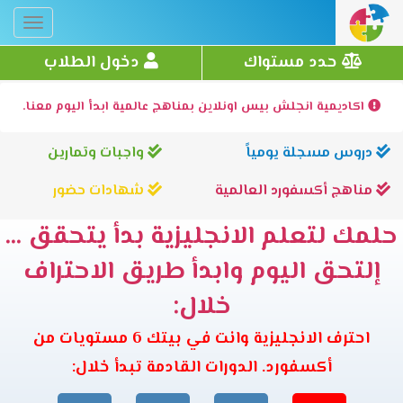
Toggle
gation
حدد مستواك
دخول الطلاب
اكاديمية انجلش بيس اونلاين بمناهج عالمية ابدأ اليوم معنا.
دروس مسجلة يومياً
واجبات وتمارين
مناهج أكسفورد العالمية
شهادات حضور
حلمك لتعلم الانجليزية بدأ يتحقق ...
إلتحق اليوم وابدأ طريق الاحتراف
خلال:
احترف الانجليزية وانت في بيتك 6 مستويات من
أكسفورد. الدورات القادمة تبدأ خلال: