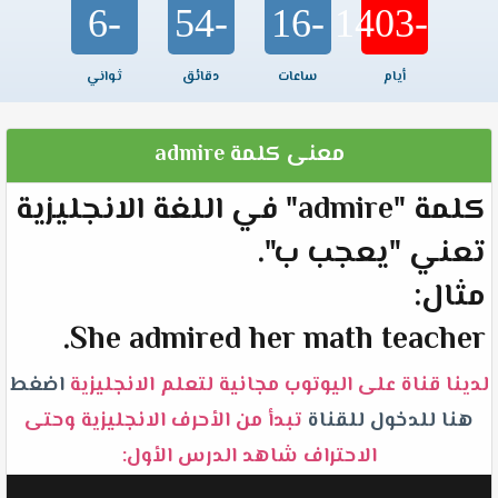
-6
-54
-16
-1403
أيام
ساعات
دقائق
ثواني
معنى كلمة admire
كلمة "admire" في اللغة الانجليزية
تعني "يعجب ب".
مثال:
She admired her math teacher.
لدينا قناة على اليوتوب مجانية لتعلم الانجليزية
اضغط
هنا للدخول للقناة
تبدأ من الأحرف الانجليزية وحتى
الاحتراف شاهد الدرس الأول: