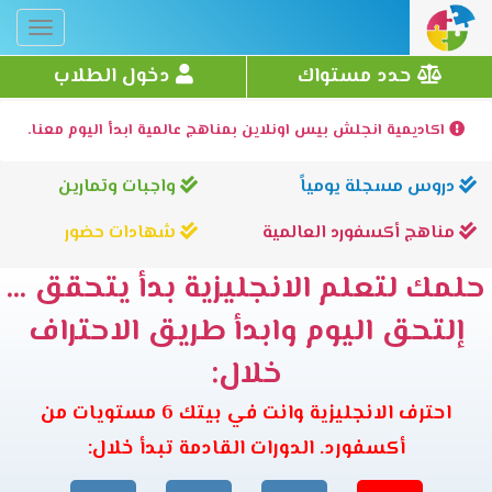
Toggle
gation
حدد مستواك
دخول الطلاب
اكاديمية انجلش بيس اونلاين بمناهج عالمية ابدأ اليوم معنا.
دروس مسجلة يومياً
واجبات وتمارين
مناهج أكسفورد العالمية
شهادات حضور
حلمك لتعلم الانجليزية بدأ يتحقق ...
إلتحق اليوم وابدأ طريق الاحتراف
خلال:
احترف الانجليزية وانت في بيتك 6 مستويات من
أكسفورد. الدورات القادمة تبدأ خلال: