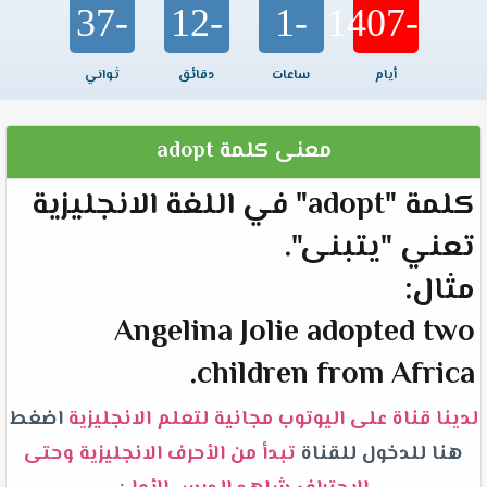
-37
-12
-1
-1407
أيام
ساعات
دقائق
ثواني
معنى كلمة adopt
كلمة "adopt" في اللغة الانجليزية
تعني "يتبنى".
مثال:
Angelina Jolie adopted two
children from Africa.
لدينا قناة على اليوتوب مجانية لتعلم الانجليزية
اضغط
هنا للدخول للقناة
تبدأ من الأحرف الانجليزية وحتى