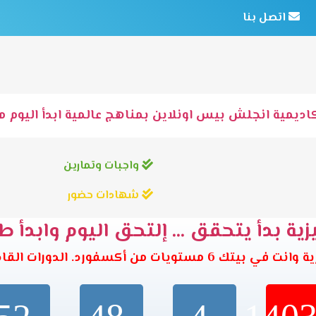
اتصل بنا
اديمية انجلش بيس اونلاين بمناهج عالمية ابدأ اليوم مع
واجبات وتمارين
شهادات حضور
ية بدأ يتحقق ... إلتحق اليوم وابدأ ط
تويات من أكسفورد. الدورات القادمة تبدأ خلال: