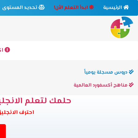
الرئيسية
ابدأ التعلم الأن!
تحديد المستوى
اك
دروس مسجلة يومياً
مناهج أكسفورد العالمية
حلمك لتعلم الانجليز
احترف الانجليزية وانت في بيتك 6 مس