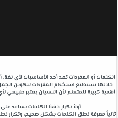
الكلمات أو المفردات تعد أحد الأساسيات لأي لغة،
خلالها يستطيع استخدام المفردات لتكوين الجمل ل
أهمية كبيرة للمتعلم لأن النسيان يعتبر طبيعي 
أولاً تكرار حفظ الكلمات يساعد عل
ثانياً معرفة نطق الكلمات بشكل صحيح، وتكرار نط