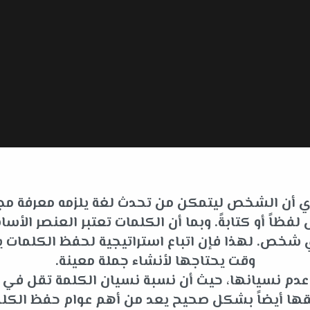
 أي أن الشخص ليتمكن من تحدث لغة يلزمه معرفة مجم
فظاً أو كتابةً. وبما أن الكلمات تعتبر العنصر ا
لأي شخص. لهذا فإن اتباع استراتيجية لحفظ الكلما
وقت يحتاجها لأنشاء جملة معينة.
ى عدم نسيانها، حيث أن نسبة نسيان الكلمة تقل في
قها أيضاً بشكل صحيح يعد من أهم عوام حفظ الكلم