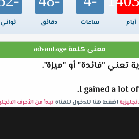
-52
-48
-4
أيام
ساعات
دقائق
ثواني
معنى كلمة advantage
I gained a lot 
انجليزية
اضغط هنا للدخول للقناة
تبدأ من الأحرف الانجل