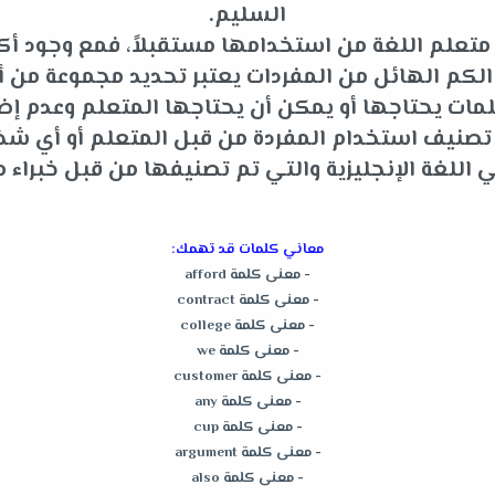
السليم.
متعلم اللغة من استخدامها مستقبلاً، فمع وجود أكثر
م الهائل من المفردات يعتبر تحديد مجموعة من أه
ات يحتاجها أو يمكن أن يحتاجها المتعلم وعدم إضاعة
و تصنيف استخدام المفردة من قبل المتعلم أو أي 
للغة الإنجليزية والتي تم تصنيفها من قبل خبراء م
معاني كلمات قد تهمك:
-
معنى كلمة afford
-
معنى كلمة contract
-
معنى كلمة college
-
معنى كلمة we
-
معنى كلمة customer
-
معنى كلمة any
-
معنى كلمة cup
-
معنى كلمة argument
-
معنى كلمة also