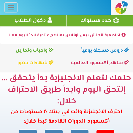
Toggle
gation
حدد مستواك
دخول الطلاب
اكاديمية انجلش بيس اونلاين بمناهج عالمية ابدأ اليوم معنا.
دروس مسجلة يومياً
واجبات وتمارين
مناهج أكسفورد العالمية
شهادات حضور
حلمك لتعلم الانجليزية بدأ يتحقق ...
إلتحق اليوم وابدأ طريق الاحتراف
خلال:
احترف الانجليزية وانت في بيتك 6 مستويات من
أكسفورد. الدورات القادمة تبدأ خلال: