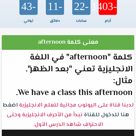
-43
-11
-22
-1403
أيام
ساعات
دقائق
ثواني
معنى كلمة afternoon
كلمة "afternoon" في اللغة
الانجليزية تعني "بعد الظهر".
مثال:
We have a class this afternoon.
لدينا قناة على اليوتوب مجانية لتعلم الانجليزية
اضغط
هنا للدخول للقناة
تبدأ من الأحرف الانجليزية وحتى
الاحتراف شاهد الدرس الأول: