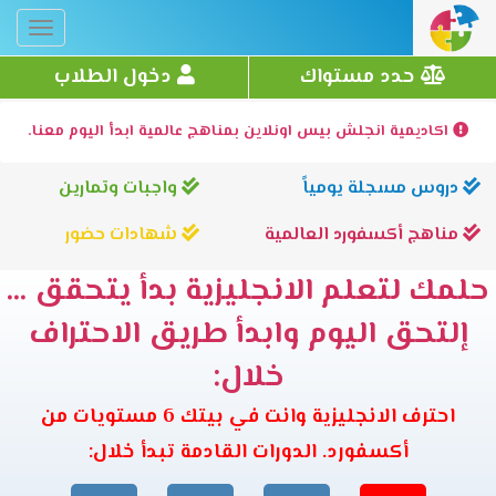
Toggle
gation
حدد مستواك
دخول الطلاب
اكاديمية انجلش بيس اونلاين بمناهج عالمية ابدأ اليوم معنا.
دروس مسجلة يومياً
واجبات وتمارين
مناهج أكسفورد العالمية
شهادات حضور
حلمك لتعلم الانجليزية بدأ يتحقق ...
إلتحق اليوم وابدأ طريق الاحتراف
خلال:
احترف الانجليزية وانت في بيتك 6 مستويات من
أكسفورد. الدورات القادمة تبدأ خلال: