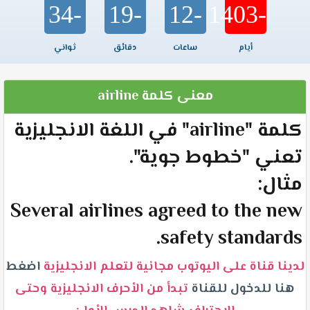
-34
-19
-12
-1403
أيام
ساعات
دقائق
ثواني
معنى كلمة airline
كلمة "airline" في اللغة الانجليزية
تعني "خطوط جوية".
مثال:
Several airlines agreed to the new
safety standards.
لدينا قناة على اليوتوب مجانية لتعلم الانجليزية
اضغط
هنا للدخول للقناة
تبدأ من الأحرف الانجليزية وحتى