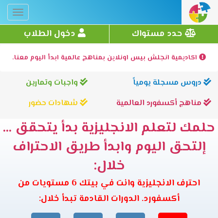
Toggle
gation
حدد مستواك
دخول الطلاب
اكاديمية انجلش بيس اونلاين بمناهج عالمية ابدأ اليوم معنا.
دروس مسجلة يومياً
واجبات وتمارين
مناهج أكسفورد العالمية
شهادات حضور
حلمك لتعلم الانجليزية بدأ يتحقق ...
إلتحق اليوم وابدأ طريق الاحتراف
خلال:
احترف الانجليزية وانت في بيتك 6 مستويات من
أكسفورد. الدورات القادمة تبدأ خلال: