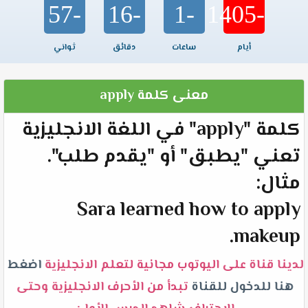
-57
-16
-1
-1405
أيام
ساعات
دقائق
ثواني
معنى كلمة apply
كلمة "apply" في اللغة الانجليزية
تعني "يطبق" أو "يقدم طلب".
مثال:
Sara learned how to apply
makeup.
لدينا قناة على اليوتوب مجانية لتعلم الانجليزية
اضغط
هنا للدخول للقناة
تبدأ من الأحرف الانجليزية وحتى