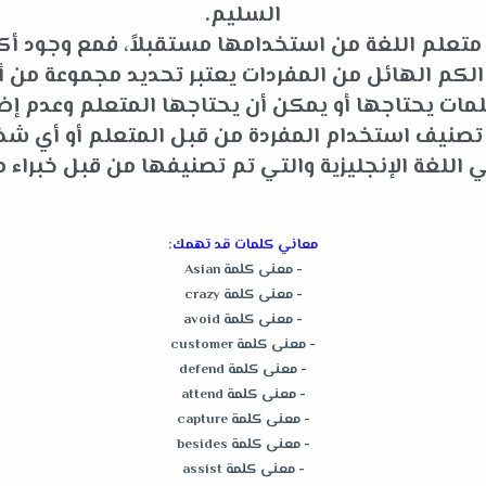
السليم.
متعلم اللغة من استخدامها مستقبلاً، فمع وجود أكثر
م الهائل من المفردات يعتبر تحديد مجموعة من أه
ات يحتاجها أو يمكن أن يحتاجها المتعلم وعدم إضاعة
و تصنيف استخدام المفردة من قبل المتعلم أو أي 
للغة الإنجليزية والتي تم تصنيفها من قبل خبراء م
معاني كلمات قد تهمك:
-
معنى كلمة Asian
-
معنى كلمة crazy
-
معنى كلمة avoid
-
معنى كلمة customer
-
معنى كلمة defend
-
معنى كلمة attend
-
معنى كلمة capture
-
معنى كلمة besides
-
معنى كلمة assist