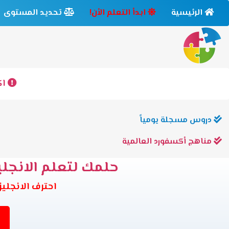
الرئيسية
ابدأ التعلم الأن!
تحديد المستوى
اك
دروس مسجلة يومياً
مناهج أكسفورد العالمية
حلمك لتعلم الانجليز
احترف الانجليزية وانت في بيتك 6 مس