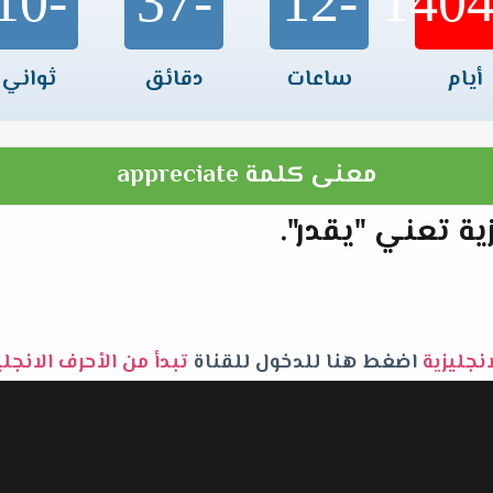
-10
-37
-12
أيام
ساعات
دقائق
ثواني
معنى كلمة appreciate
انجليزية
اضغط هنا للدخول للقناة
تبدأ من الأحرف الانجل