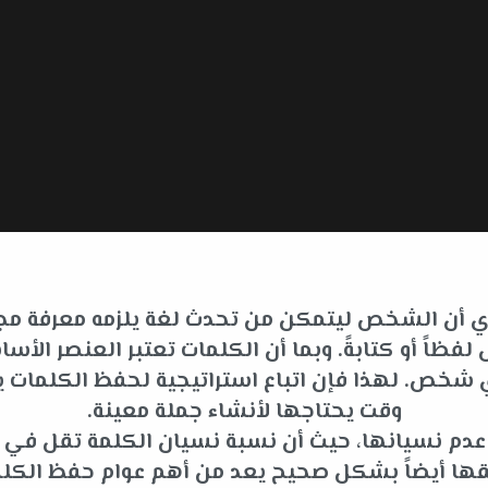
 أي أن الشخص ليتمكن من تحدث لغة يلزمه معرفة مجم
فظاً أو كتابةً. وبما أن الكلمات تعتبر العنصر ا
لأي شخص. لهذا فإن اتباع استراتيجية لحفظ الكلما
وقت يحتاجها لأنشاء جملة معينة.
ى عدم نسيانها، حيث أن نسبة نسيان الكلمة تقل في
قها أيضاً بشكل صحيح يعد من أهم عوام حفظ الكلم