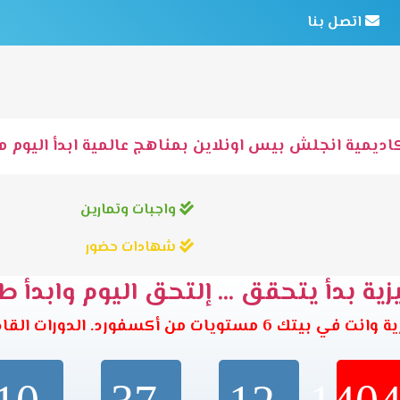
اتصل بنا
اديمية انجلش بيس اونلاين بمناهج عالمية ابدأ اليوم مع
واجبات وتمارين
شهادات حضور
ية بدأ يتحقق ... إلتحق اليوم وابدأ ط
تويات من أكسفورد. الدورات القادمة تبدأ خلال: