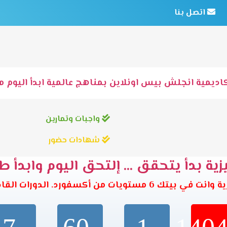
اتصل بنا
اديمية انجلش بيس اونلاين بمناهج عالمية ابدأ اليوم مع
واجبات وتمارين
شهادات حضور
ية بدأ يتحقق ... إلتحق اليوم وابدأ ط
تويات من أكسفورد. الدورات القادمة تبدأ خلال: