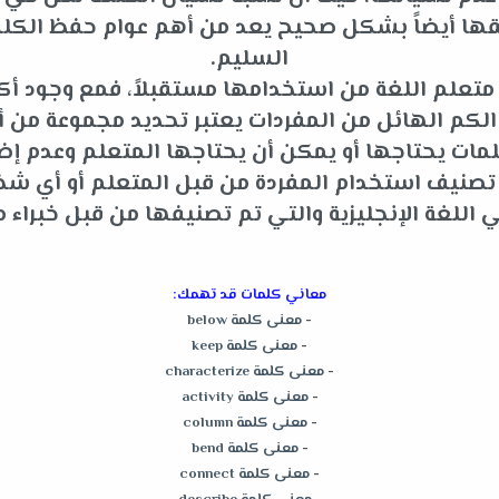
قها أيضاً بشكل صحيح يعد من أهم عوام حفظ الكلم
السليم.
متعلم اللغة من استخدامها مستقبلاً، فمع وجود أكثر
م الهائل من المفردات يعتبر تحديد مجموعة من أه
ات يحتاجها أو يمكن أن يحتاجها المتعلم وعدم إضاعة
و تصنيف استخدام المفردة من قبل المتعلم أو أي 
للغة الإنجليزية والتي تم تصنيفها من قبل خبراء م
معاني كلمات قد تهمك:
-
معنى كلمة below
-
معنى كلمة keep
-
معنى كلمة characterize
-
معنى كلمة activity
-
معنى كلمة column
-
معنى كلمة bend
-
معنى كلمة connect