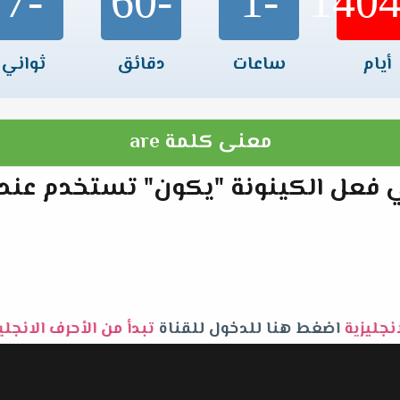
-7
-60
-1
أيام
ساعات
دقائق
ثواني
معنى كلمة are
زية تعني فعل الكينونة "يكون" تستخدم ع
انجليزية
اضغط هنا للدخول للقناة
تبدأ من الأحرف الانجل