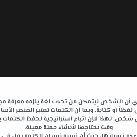
 أي أن الشخص ليتمكن من تحدث لغة يلزمه معرفة مجم
فظاً أو كتابةً. وبما أن الكلمات تعتبر العنصر ا
لأي شخص. لهذا فإن اتباع استراتيجية لحفظ الكلما
وقت يحتاجها لأنشاء جملة معينة.
ى عدم نسيانها، حيث أن نسبة نسيان الكلمة تقل في