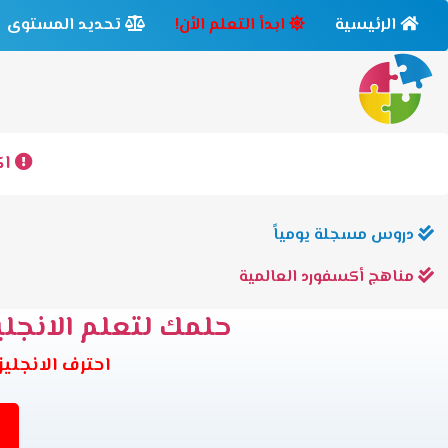
الرئيسية
ابدأ التعلم الأن!
تحديد المستوى
اك
دروس مسجلة يومياً
مناهج أكسفورد العالمية
حلمك لتعلم الانجليز
احترف الانجليزية وانت في بيتك 6 مس