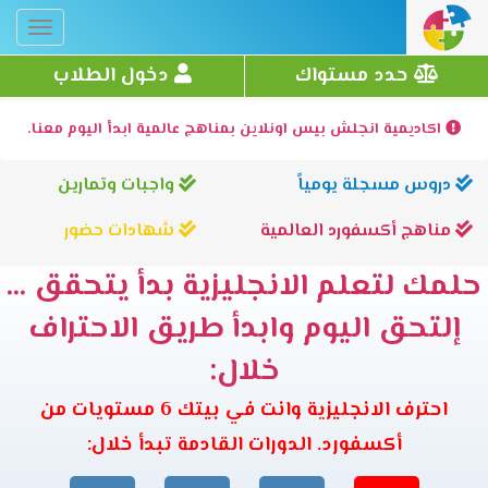
Toggle
gation
حدد مستواك
دخول الطلاب
اكاديمية انجلش بيس اونلاين بمناهج عالمية ابدأ اليوم معنا.
دروس مسجلة يومياً
واجبات وتمارين
مناهج أكسفورد العالمية
شهادات حضور
حلمك لتعلم الانجليزية بدأ يتحقق ...
إلتحق اليوم وابدأ طريق الاحتراف
خلال:
احترف الانجليزية وانت في بيتك 6 مستويات من
أكسفورد. الدورات القادمة تبدأ خلال: