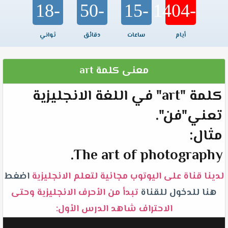
-18
-50
-15
-1404
أيام
ساعات
دقائق
ثواني
معنى كلمة art
كلمة "art" في اللغة الانجليزية
تعني"فن".
مثال:
The art of photography.
لدينا قناة على اليوتوب مجانية لتعلم الانجليزية
اضغط
هنا للدخول للقناة
تبدأ من الأحرف الانجليزية وحتى
الاحتراف شاهد الدرس الأول: