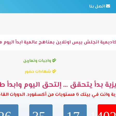
اتصل بنا
اديمية انجلش بيس اونلاين بمناهج عالمية ابدأ اليوم مع
واجبات وتمارين
شهادات حضور
ية بدأ يتحقق ... إلتحق اليوم وابدأ ط
تويات من أكسفورد. الدورات القادمة تبدأ خلال: