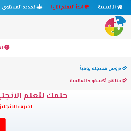
الرئيسية
ابدأ التعلم الأن!
تحديد المستوى
اك
دروس مسجلة يومياً
مناهج أكسفورد العالمية
حلمك لتعلم الانجليز
احترف الانجليزية وانت في بيتك 6 مس