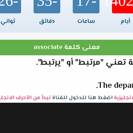
-26
-35
-17
أيام
ساعات
دقائق
ثواني
معنى كلمة associate
The depar
نجليزية
اضغط هنا للدخول للقناة
تبدأ من الأحرف الانجلي