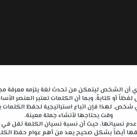
 أي أن الشخص ليتمكن من تحدث لغة يلزمه معرفة مجم
فظاً أو كتابةً. وبما أن الكلمات تعتبر العنصر ا
لأي شخص. لهذا فإن اتباع استراتيجية لحفظ الكلما
وقت يحتاجها لأنشاء جملة معينة.
ى عدم نسيانها، حيث أن نسبة نسيان الكلمة تقل في
قها أيضاً بشكل صحيح يعد من أهم عوام حفظ الكلم