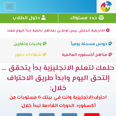
Toggle
gation
حدد مستواك
دخول الطلاب
اكاديمية انجلش بيس اونلاين بمناهج عالمية ابدأ اليوم معنا.
دروس مسجلة يومياً
واجبات وتمارين
مناهج أكسفورد العالمية
شهادات حضور
حلمك لتعلم الانجليزية بدأ يتحقق ...
إلتحق اليوم وابدأ طريق الاحتراف
خلال:
احترف الانجليزية وانت في بيتك 6 مستويات من
أكسفورد. الدورات القادمة تبدأ خلال: