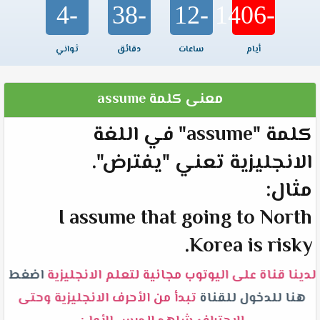
-4
-38
-12
-1406
أيام
ساعات
دقائق
ثواني
معنى كلمة assume
كلمة "assume" في اللغة
الانجليزية تعني "يفترض".
مثال:
I assume that going to North
Korea is risky.
لدينا قناة على اليوتوب مجانية لتعلم الانجليزية
اضغط
هنا للدخول للقناة
تبدأ من الأحرف الانجليزية وحتى