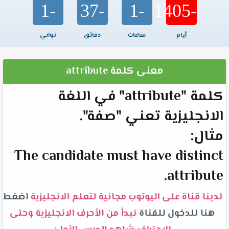
-1
-37
-1
-1405
أيام
ساعات
دقائق
ثواني
معنى كلمة attribute
كلمة "attribute" في اللغة
الانجليزية تعني "صفة".
مثال:
The candidate must have distinct
attribute.
لدينا قناة على اليوتوب مجانية لتعلم الانجليزية
اضغط
هنا للدخول للقناة
تبدأ من الأحرف الانجليزية وحتى