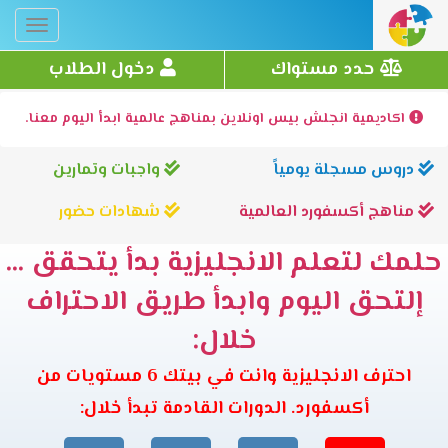
Toggle
gation
حدد مستواك
دخول الطلاب
اكاديمية انجلش بيس اونلاين بمناهج عالمية ابدأ اليوم معنا.
دروس مسجلة يومياً
واجبات وتمارين
مناهج أكسفورد العالمية
شهادات حضور
حلمك لتعلم الانجليزية بدأ يتحقق ...
إلتحق اليوم وابدأ طريق الاحتراف
خلال:
احترف الانجليزية وانت في بيتك 6 مستويات من
أكسفورد. الدورات القادمة تبدأ خلال: