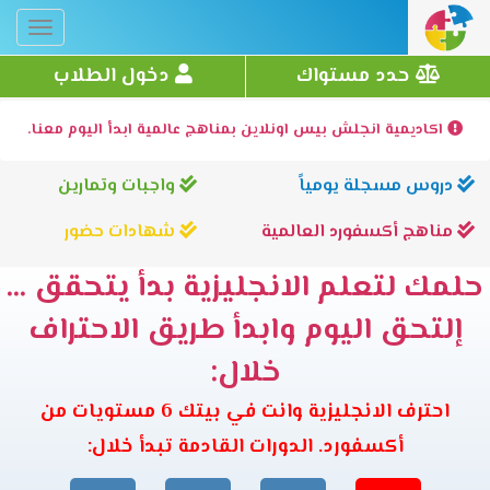
Toggle
gation
حدد مستواك
دخول الطلاب
اكاديمية انجلش بيس اونلاين بمناهج عالمية ابدأ اليوم معنا.
دروس مسجلة يومياً
واجبات وتمارين
مناهج أكسفورد العالمية
شهادات حضور
حلمك لتعلم الانجليزية بدأ يتحقق ...
إلتحق اليوم وابدأ طريق الاحتراف
خلال:
احترف الانجليزية وانت في بيتك 6 مستويات من
أكسفورد. الدورات القادمة تبدأ خلال: