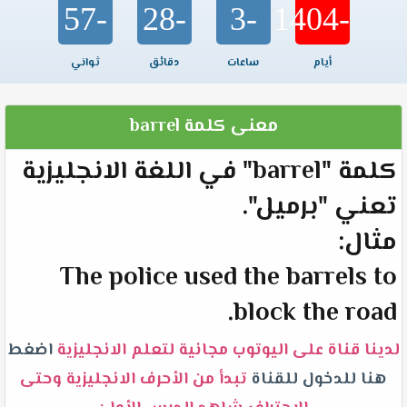
-57
-28
-3
-1404
أيام
ساعات
دقائق
ثواني
معنى كلمة barrel
كلمة "barrel" في اللغة الانجليزية
تعني "برميل".
مثال:
The police used the barrels to
block the road.
لدينا قناة على اليوتوب مجانية لتعلم الانجليزية
اضغط
هنا للدخول للقناة
تبدأ من الأحرف الانجليزية وحتى