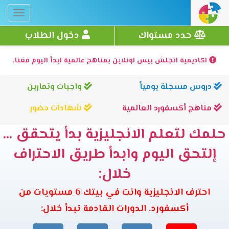
Toggle
gation
حدد مستواك
دخول الطلاب
اكاديمية انجلش بيس اونلاين بمناهج عالمية ابدأ اليوم معنا.
دروس مسجلة يومياً
واجبات وتمارين
مناهج أكسفورد العالمية
شهادات حضور
حلمك لتعلم الانجليزية بدأ يتحقق ...
إلتحق اليوم وابدأ طريق الاحتراف
خلال:
احترف الانجليزية وانت في بيتك 6 مستويات من
أكسفورد. الدورات القادمة تبدأ خلال: