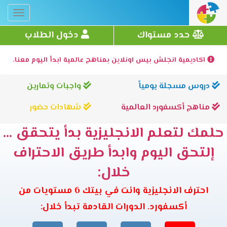
Toggle
gation
حدد مستواك
دخول الطلاب
اكاديمية انجلش بيس اونلاين بمناهج عالمية ابدأ اليوم معنا.
دروس مسجلة يومياً
واجبات وتمارين
مناهج أكسفورد العالمية
شهادات حضور
حلمك لتعلم الانجليزية بدأ يتحقق ...
إلتحق اليوم وابدأ طريق الاحتراف
خلال:
احترف الانجليزية وانت في بيتك 6 مستويات من
أكسفورد. الدورات القادمة تبدأ خلال: