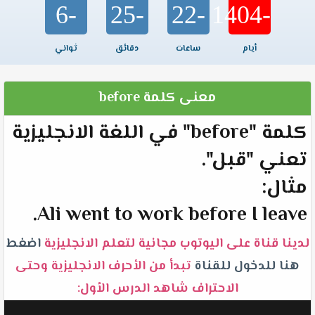
-6
-25
-22
-1404
أيام
ساعات
دقائق
ثواني
معنى كلمة before
كلمة "before" في اللغة الانجليزية
تعني "قبل".
مثال:
Ali went to work before I leave.
لدينا قناة على اليوتوب مجانية لتعلم الانجليزية
اضغط
هنا للدخول للقناة
تبدأ من الأحرف الانجليزية وحتى
الاحتراف شاهد الدرس الأول: