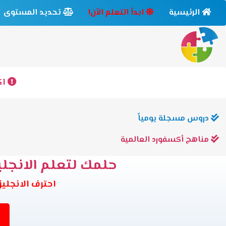
الرئيسية
ابدأ التعلم الأن!
تحديد المستوى
اك
دروس مسجلة يومياً
مناهج أكسفورد العالمية
حلمك لتعلم الانجليز
احترف الانجليزية وانت في بيتك 6 مس