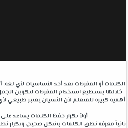
الكلمات أو المفردات تعد أحد الأساسيات لأي لغة،
خلالها يستطيع استخدام المفردات لتكوين الجمل ل
أهمية كبيرة للمتعلم لأن النسيان يعتبر طبيعي 
أولاً تكرار حفظ الكلمات يساعد عل
ثانياً معرفة نطق الكلمات بشكل صحيح، وتكرار نط