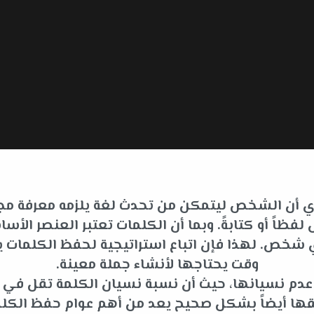
 أي أن الشخص ليتمكن من تحدث لغة يلزمه معرفة مجم
فظاً أو كتابةً. وبما أن الكلمات تعتبر العنصر ا
لأي شخص. لهذا فإن اتباع استراتيجية لحفظ الكلما
وقت يحتاجها لأنشاء جملة معينة.
ى عدم نسيانها، حيث أن نسبة نسيان الكلمة تقل في
قها أيضاً بشكل صحيح يعد من أهم عوام حفظ الكلم