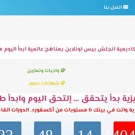
اتصل بنا
اديمية انجلش بيس اونلاين بمناهج عالمية ابدأ اليوم مع
واجبات وتمارين
شهادات حضور
ية بدأ يتحقق ... إلتحق اليوم وابدأ ط
تويات من أكسفورد. الدورات القادمة تبدأ خلال: