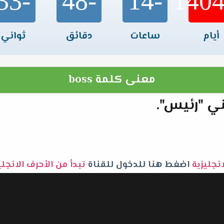
-33
-48
-14
أيام
ساعات
دقائق
ثواني
معنى كلمة boss
انجليزية
اضغط هنا للدخول للقناة
تبدأ من الأحرف الانجل