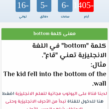
-16
-5
-6
-1405
أيام
ساعات
دقائق
ثواني
معنى كلمة bottom
كلمة "bottom" في اللغة
الانجليزية تعني "قاع".
مثال:
The kid fell into the bottom of the
wall.
لدينا قناة على اليوتوب مجانية لتعلم الانجليزية
اضغط
هنا للدخول للقناة
تبدأ من الأحرف الانجليزية وحتى