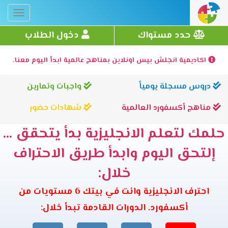
Toggle
gation
حدد مستواك
دخول الطلاب
اكاديمية انجلش بيس اونلاين بمناهج عالمية ابدأ اليوم معنا.
دروس مسجلة يومياً
واجبات وتمارين
مناهج أكسفورد العالمية
شهادات حضور
حلمك لتعلم الانجليزية بدأ يتحقق ...
إلتحق اليوم وابدأ طريق الاحتراف
خلال:
احترف الانجليزية وانت في بيتك 6 مستويات من
أكسفورد. الدورات القادمة تبدأ خلال: