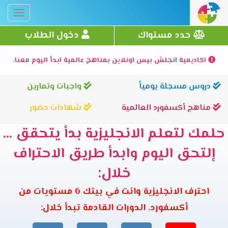
Toggle
gation
حدد مستواك
دخول الطلاب
اكاديمية انجلش بيس اونلاين بمناهج عالمية ابدأ اليوم معنا.
دروس مسجلة يومياً
واجبات وتمارين
مناهج أكسفورد العالمية
شهادات حضور
حلمك لتعلم الانجليزية بدأ يتحقق ...
إلتحق اليوم وابدأ طريق الاحتراف
خلال:
احترف الانجليزية وانت في بيتك 6 مستويات من
أكسفورد. الدورات القادمة تبدأ خلال: