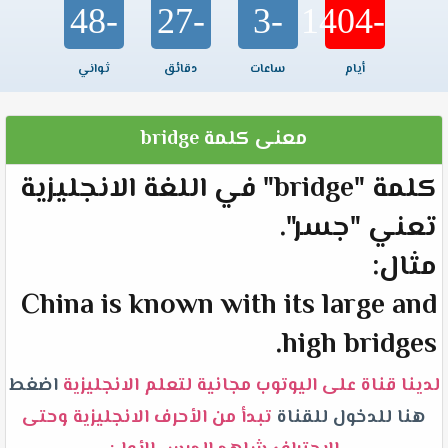
-48
-27
-3
-1404
أيام
ساعات
دقائق
ثواني
معنى كلمة bridge
كلمة "bridge" في اللغة الانجليزية
تعني "جسر".
مثال:
China is known with its large and
high bridges.
لدينا قناة على اليوتوب مجانية لتعلم الانجليزية
اضغط
هنا للدخول للقناة
تبدأ من الأحرف الانجليزية وحتى