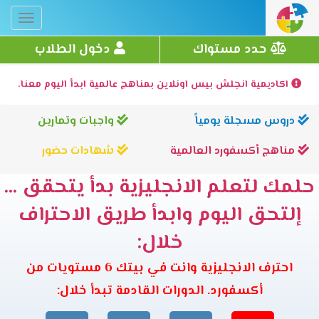
Toggle
gation
حدد مستواك
دخول الطلاب
اكاديمية انجلش بيس اونلاين بمناهج عالمية ابدأ اليوم معنا.
دروس مسجلة يومياً
واجبات وتمارين
مناهج أكسفورد العالمية
شهادات حضور
حلمك لتعلم الانجليزية بدأ يتحقق ...
إلتحق اليوم وابدأ طريق الاحتراف
خلال:
احترف الانجليزية وانت في بيتك 6 مستويات من
أكسفورد. الدورات القادمة تبدأ خلال: