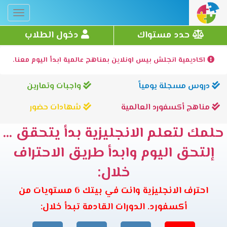
Toggle
gation
حدد مستواك
دخول الطلاب
اكاديمية انجلش بيس اونلاين بمناهج عالمية ابدأ اليوم معنا.
دروس مسجلة يومياً
واجبات وتمارين
مناهج أكسفورد العالمية
شهادات حضور
حلمك لتعلم الانجليزية بدأ يتحقق ...
إلتحق اليوم وابدأ طريق الاحتراف
خلال:
احترف الانجليزية وانت في بيتك 6 مستويات من
أكسفورد. الدورات القادمة تبدأ خلال: