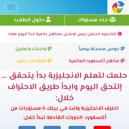
Toggle
gation
حدد مستواك
دخول الطلاب
اكاديمية انجلش بيس اونلاين بمناهج عالمية ابدأ اليوم معنا.
دروس مسجلة يومياً
واجبات وتمارين
مناهج أكسفورد العالمية
شهادات حضور
حلمك لتعلم الانجليزية بدأ يتحقق ...
إلتحق اليوم وابدأ طريق الاحتراف
خلال:
احترف الانجليزية وانت في بيتك 6 مستويات من
أكسفورد. الدورات القادمة تبدأ خلال: