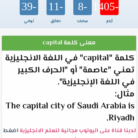
-39
-11
-8
-1405
أيام
ساعات
دقائق
ثواني
معنى كلمة capital
كلمة "capital" في اللغة الانجليزية
تعني "عاصمة" أو "الحرف الكبير
في اللغة الإنجليزية".
مثال:
The capital city of Saudi Arabia is
Riyadh.
لدينا قناة على اليوتوب مجانية لتعلم الانجليزية
اضغط