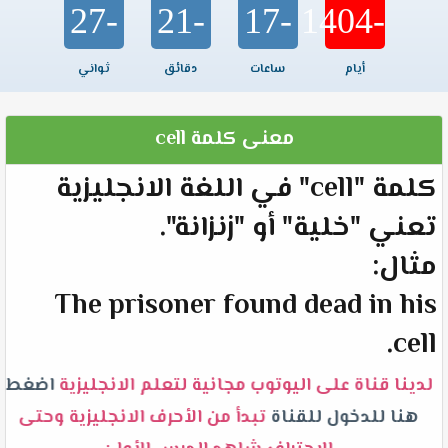
-27
-21
-17
-1404
أيام
ساعات
دقائق
ثواني
معنى كلمة cell
كلمة "cell" في اللغة الانجليزية
تعني "خلية" أو "زنزانة".
مثال:
The prisoner found dead in his
cell.
لدينا قناة على اليوتوب مجانية لتعلم الانجليزية
اضغط
هنا للدخول للقناة
تبدأ من الأحرف الانجليزية وحتى