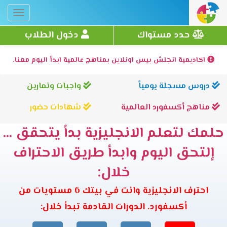
Toggle
gation
حدد مستواك
دخول الطلاب
اكاديمية انجلش بيس اونلاين بمناهج عالمية ابدأ اليوم معنا.
دروس مسجلة يومياً
واجبات وتمارين
مناهج أكسفورد العالمية
شهادات حضور
حلمك لتعلم الانجليزية بدأ يتحقق ...
إلتحق اليوم وابدأ طريق الاحتراف
خلال:
احترف الانجليزية وانت في بيتك 6 مستويات من
أكسفورد. الدورات القادمة تبدأ خلال: