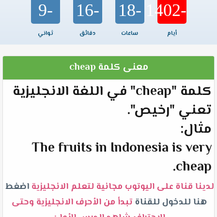
-9
-16
-18
-1402
أيام
ساعات
دقائق
ثواني
معنى كلمة cheap
كلمة "cheap" في اللغة الانجليزية
تعني "رخيص".
مثال:
The fruits in Indonesia is very
cheap.
لدينا قناة على اليوتوب مجانية لتعلم الانجليزية
اضغط
هنا للدخول للقناة
تبدأ من الأحرف الانجليزية وحتى