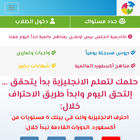
Toggle
gation
حدد مستواك
دخول الطلاب
اكاديمية انجلش بيس اونلاين بمناهج عالمية ابدأ اليوم معنا.
دروس مسجلة يومياً
واجبات وتمارين
مناهج أكسفورد العالمية
شهادات حضور
حلمك لتعلم الانجليزية بدأ يتحقق ...
إلتحق اليوم وابدأ طريق الاحتراف
خلال:
احترف الانجليزية وانت في بيتك 6 مستويات من
أكسفورد. الدورات القادمة تبدأ خلال: