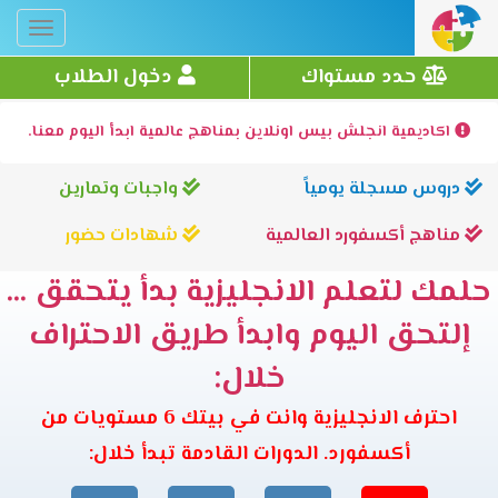
Toggle
gation
حدد مستواك
دخول الطلاب
اكاديمية انجلش بيس اونلاين بمناهج عالمية ابدأ اليوم معنا.
دروس مسجلة يومياً
واجبات وتمارين
مناهج أكسفورد العالمية
شهادات حضور
حلمك لتعلم الانجليزية بدأ يتحقق ...
إلتحق اليوم وابدأ طريق الاحتراف
خلال:
احترف الانجليزية وانت في بيتك 6 مستويات من
أكسفورد. الدورات القادمة تبدأ خلال: