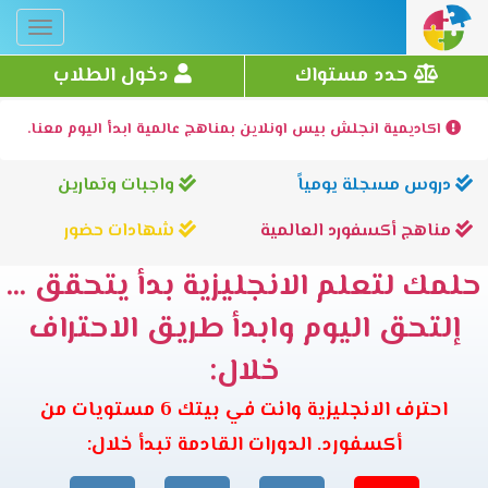
Toggle
gation
حدد مستواك
دخول الطلاب
اكاديمية انجلش بيس اونلاين بمناهج عالمية ابدأ اليوم معنا.
دروس مسجلة يومياً
واجبات وتمارين
مناهج أكسفورد العالمية
شهادات حضور
حلمك لتعلم الانجليزية بدأ يتحقق ...
إلتحق اليوم وابدأ طريق الاحتراف
خلال:
احترف الانجليزية وانت في بيتك 6 مستويات من
أكسفورد. الدورات القادمة تبدأ خلال: