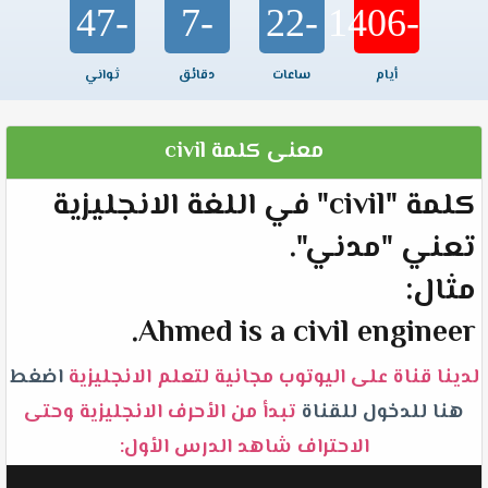
-47
-7
-22
-1406
أيام
ساعات
دقائق
ثواني
معنى كلمة civil
كلمة "civil" في اللغة الانجليزية
تعني "مدني".
مثال:
Ahmed is a civil engineer.
لدينا قناة على اليوتوب مجانية لتعلم الانجليزية
اضغط
هنا للدخول للقناة
تبدأ من الأحرف الانجليزية وحتى
الاحتراف شاهد الدرس الأول: