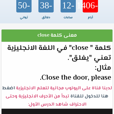
-50
-38
-12
-1406
أيام
ساعات
دقائق
ثواني
معنى كلمة close
كلمة " close" في اللغة الانجليزية
تعني "يغلق".
مثال:
Close the door, please.
لدينا قناة على اليوتوب مجانية لتعلم الانجليزية
اضغط
هنا للدخول للقناة
تبدأ من الأحرف الانجليزية وحتى
الاحتراف شاهد الدرس الأول: