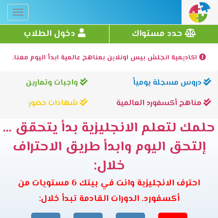
Toggle
gation
حدد مستواك
دخول الطلاب
اكاديمية انجلش بيس اونلاين بمناهج عالمية ابدأ اليوم معنا.
دروس مسجلة يومياً
واجبات وتمارين
مناهج أكسفورد العالمية
شهادات حضور
حلمك لتعلم الانجليزية بدأ يتحقق ...
إلتحق اليوم وابدأ طريق الاحتراف
خلال:
احترف الانجليزية وانت في بيتك 6 مستويات من
أكسفورد. الدورات القادمة تبدأ خلال: