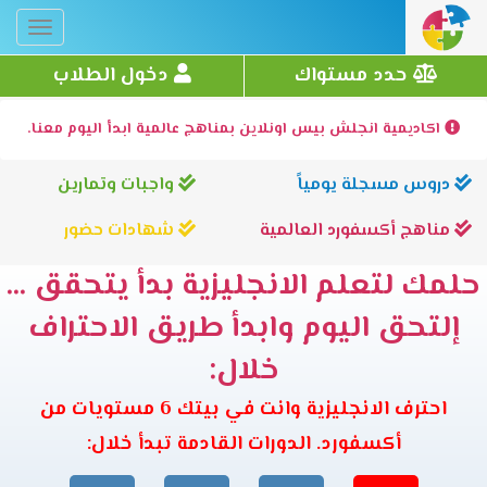
Toggle
gation
حدد مستواك
دخول الطلاب
اكاديمية انجلش بيس اونلاين بمناهج عالمية ابدأ اليوم معنا.
دروس مسجلة يومياً
واجبات وتمارين
مناهج أكسفورد العالمية
شهادات حضور
حلمك لتعلم الانجليزية بدأ يتحقق ...
إلتحق اليوم وابدأ طريق الاحتراف
خلال:
احترف الانجليزية وانت في بيتك 6 مستويات من
أكسفورد. الدورات القادمة تبدأ خلال: