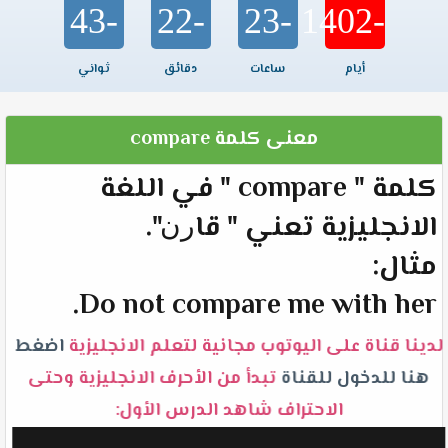
-43
-22
-23
-1402
أيام
ساعات
دقائق
ثواني
معنى كلمة compare
كلمة " compare " في اللغة
الانجليزية تعني " ﻗﺎﺭﻥ".
مثال:
Do not compare me with her.
لدينا قناة على اليوتوب مجانية لتعلم الانجليزية
اضغط
هنا للدخول للقناة
تبدأ من الأحرف الانجليزية وحتى
الاحتراف شاهد الدرس الأول: