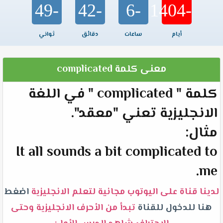
-49
-42
-6
-1404
أيام
ساعات
دقائق
ثواني
معنى كلمة complicated
كلمة " complicated " في اللغة
الانجليزية تعني "معقد".
مثال:
It all sounds a bit complicated to
me.
لدينا قناة على اليوتوب مجانية لتعلم الانجليزية
اضغط
هنا للدخول للقناة
تبدأ من الأحرف الانجليزية وحتى