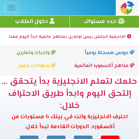
Toggle
gation
حدد مستواك
دخول الطلاب
اكاديمية انجلش بيس اونلاين بمناهج عالمية ابدأ اليوم معنا.
دروس مسجلة يومياً
واجبات وتمارين
مناهج أكسفورد العالمية
شهادات حضور
حلمك لتعلم الانجليزية بدأ يتحقق ...
إلتحق اليوم وابدأ طريق الاحتراف
خلال:
احترف الانجليزية وانت في بيتك 6 مستويات من
أكسفورد. الدورات القادمة تبدأ خلال: