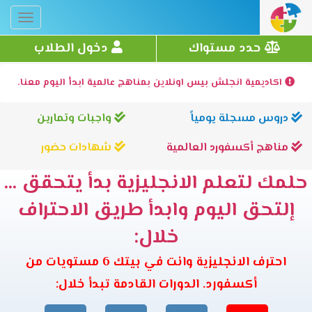
Toggle
gation
حدد مستواك
دخول الطلاب
اكاديمية انجلش بيس اونلاين بمناهج عالمية ابدأ اليوم معنا.
دروس مسجلة يومياً
واجبات وتمارين
مناهج أكسفورد العالمية
شهادات حضور
حلمك لتعلم الانجليزية بدأ يتحقق ...
إلتحق اليوم وابدأ طريق الاحتراف
خلال:
احترف الانجليزية وانت في بيتك 6 مستويات من
أكسفورد. الدورات القادمة تبدأ خلال: