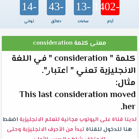
-14
-43
-13
-1402
أيام
ساعات
دقائق
ثواني
معنى كلمة consideration
كلمة " consideration " في اللغة
الانجليزية تعني " ﺍﻋﺘﺒﺎﺭ".
مثال:
This last consideration moved
her.
لدينا قناة على اليوتوب مجانية لتعلم الانجليزية
اضغط
هنا للدخول للقناة
تبدأ من الأحرف الانجليزية وحتى