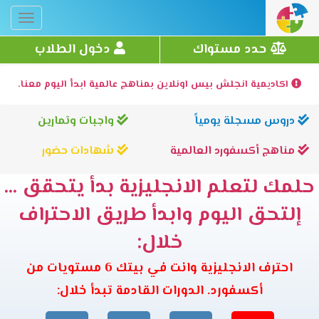
Toggle
gation
حدد مستواك
دخول الطلاب
اكاديمية انجلش بيس اونلاين بمناهج عالمية ابدأ اليوم معنا.
دروس مسجلة يومياً
واجبات وتمارين
مناهج أكسفورد العالمية
شهادات حضور
حلمك لتعلم الانجليزية بدأ يتحقق ...
إلتحق اليوم وابدأ طريق الاحتراف
خلال:
احترف الانجليزية وانت في بيتك 6 مستويات من
أكسفورد. الدورات القادمة تبدأ خلال: