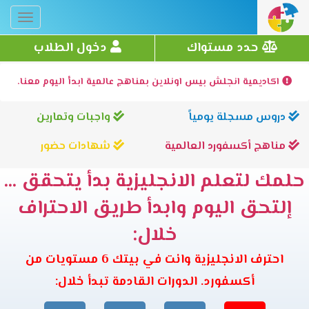
Toggle
gation
حدد مستواك
دخول الطلاب
اكاديمية انجلش بيس اونلاين بمناهج عالمية ابدأ اليوم معنا.
دروس مسجلة يومياً
واجبات وتمارين
مناهج أكسفورد العالمية
شهادات حضور
حلمك لتعلم الانجليزية بدأ يتحقق ...
إلتحق اليوم وابدأ طريق الاحتراف
خلال:
احترف الانجليزية وانت في بيتك 6 مستويات من
أكسفورد. الدورات القادمة تبدأ خلال: