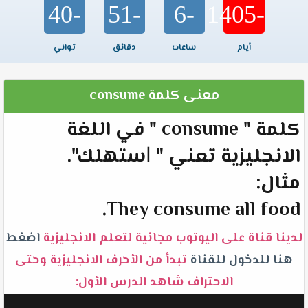
-40
-51
-6
-1405
أيام
ساعات
دقائق
ثواني
معنى كلمة consume
كلمة " consume " في اللغة
الانجليزية تعني " ﺍﺳﺘﻬﻠﻚ".
مثال:
They consume all food.
لدينا قناة على اليوتوب مجانية لتعلم الانجليزية
اضغط
هنا للدخول للقناة
تبدأ من الأحرف الانجليزية وحتى
الاحتراف شاهد الدرس الأول: