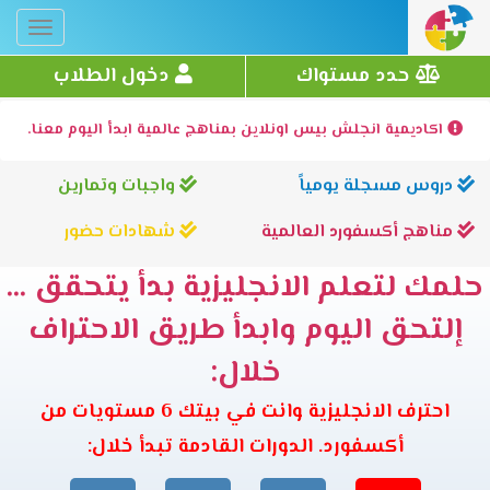
Toggle
gation
حدد مستواك
دخول الطلاب
اكاديمية انجلش بيس اونلاين بمناهج عالمية ابدأ اليوم معنا.
دروس مسجلة يومياً
واجبات وتمارين
مناهج أكسفورد العالمية
شهادات حضور
حلمك لتعلم الانجليزية بدأ يتحقق ...
إلتحق اليوم وابدأ طريق الاحتراف
خلال:
احترف الانجليزية وانت في بيتك 6 مستويات من
أكسفورد. الدورات القادمة تبدأ خلال: