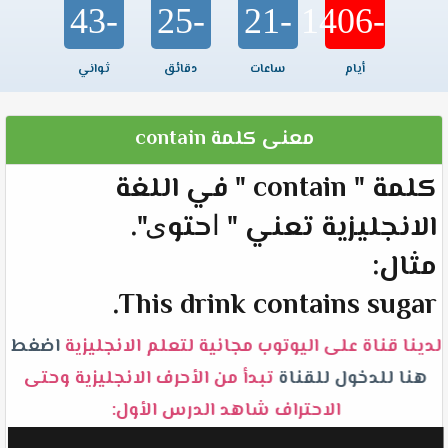
-43
-25
-21
-1406
أيام
ساعات
دقائق
ثواني
معنى كلمة contain
كلمة " contain " في اللغة
الانجليزية تعني " ﺍﺣﺘﻮﻯ".
مثال:
This drink contains sugar.
لدينا قناة على اليوتوب مجانية لتعلم الانجليزية
اضغط
هنا للدخول للقناة
تبدأ من الأحرف الانجليزية وحتى
الاحتراف شاهد الدرس الأول: