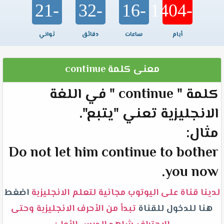
-21
-32
-16
-1404
أيام
ساعات
دقائق
ثواني
معنى كلمة continue
كلمة " continue " في اللغة
الانجليزية تعني "يتبع".
مثال:
Do not let him continue to bother
you now.
لدينا قناة على اليوتوب مجانية لتعلم الانجليزية
اضغط
هنا للدخول للقناة
تبدأ من الأحرف الانجليزية وحتى