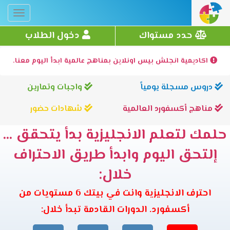
Toggle
gation
حدد مستواك
دخول الطلاب
اكاديمية انجلش بيس اونلاين بمناهج عالمية ابدأ اليوم معنا.
دروس مسجلة يومياً
واجبات وتمارين
مناهج أكسفورد العالمية
شهادات حضور
حلمك لتعلم الانجليزية بدأ يتحقق ...
إلتحق اليوم وابدأ طريق الاحتراف
خلال:
احترف الانجليزية وانت في بيتك 6 مستويات من
أكسفورد. الدورات القادمة تبدأ خلال: