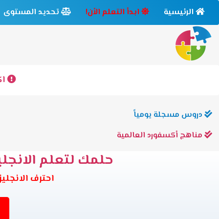
الرئيسية
ابدأ التعلم الأن!
تحديد المستوى
اك
دروس مسجلة يومياً
مناهج أكسفورد العالمية
حلمك لتعلم الانجليز
احترف الانجليزية وانت في بيتك 6 مس