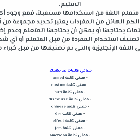
السليم.
متعلم اللغة من استخدامها مستقبلاً، فمع وجود أكثر
م الهائل من المفردات يعتبر تحديد مجموعة من أه
ات يحتاجها أو يمكن أن يحتاجها المتعلم وعدم إضاعة
و تصنيف استخدام المفردة من قبل المتعلم أو أي 
للغة الإنجليزية والتي تم تصنيفها من قبل خبراء م
معاني كلمات قد تهمك:
-
معنى كلمة armed
-
معنى كلمة custom
-
معنى كلمة bird
-
معنى كلمة discourse
-
معنى كلمة chinese
-
معنى كلمة dry
-
معنى كلمة effect
-
معنى كلمة jam
-
معنى كلمة American