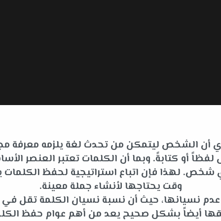
 أي أن الشخص ليتمكن من تحدث لغة يلزمه معرفة مجم
فظاً أو كتابةً. وبما أن الكلمات تعتبر العنصر ا
لأي شخص. لهذا فإن اتباع استراتيجية لحفظ الكلما
وقت يحتاجها لأنشاء جملة معينة.
ى عدم نسيانها، حيث أن نسبة نسيان الكلمة تقل في
قها أيضاً بشكل صحيح يعد من أهم عوام حفظ الكلم