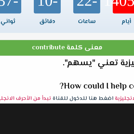
-37
-10
-22
أيام
ساعات
دقائق
ثواني
معنى كلمة contribute
How could I help c
انجليزية
اضغط هنا للدخول للقناة
تبدأ من الأحرف الانجل