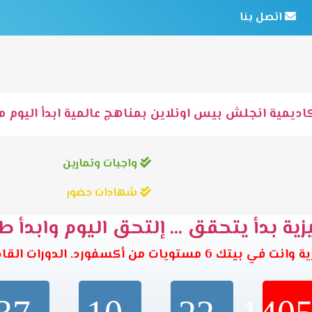
اتصل بنا
اديمية انجلش بيس اونلاين بمناهج عالمية ابدأ اليوم مع
واجبات وتمارين
شهادات حضور
ية بدأ يتحقق ... إلتحق اليوم وابدأ ط
تويات من أكسفورد. الدورات القادمة تبدأ خلال: