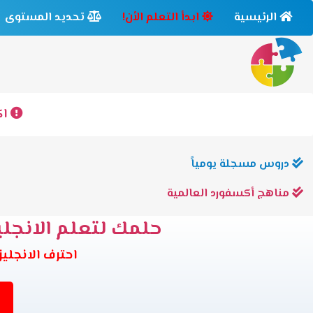
الرئيسية
ابدأ التعلم الأن!
تحديد المستوى
اك
دروس مسجلة يومياً
مناهج أكسفورد العالمية
حلمك لتعلم الانجليز
احترف الانجليزية وانت في بيتك 6 مس