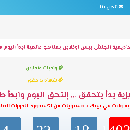
اتصل بنا
اديمية انجلش بيس اونلاين بمناهج عالمية ابدأ اليوم مع
واجبات وتمارين
شهادات حضور
ية بدأ يتحقق ... إلتحق اليوم وابدأ ط
تويات من أكسفورد. الدورات القادمة تبدأ خلال: