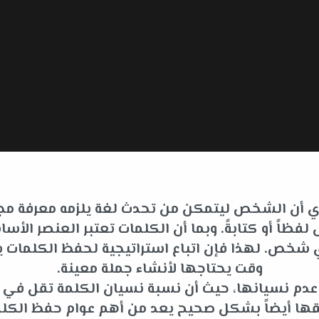
 أي أن الشخص ليتمكن من تحدث لغة يلزمه معرفة مجم
فظاً أو كتابةً. وبما أن الكلمات تعتبر العنصر ا
لأي شخص. لهذا فإن اتباع استراتيجية لحفظ الكلما
وقت يحتاجها لأنشاء جملة معينة.
ى عدم نسيانها، حيث أن نسبة نسيان الكلمة تقل في
قها أيضاً بشكل صحيح يعد من أهم عوام حفظ الكلم