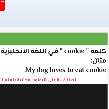
-1403
كلمة " cookie " في اللغة الانجليزية تعني " ﻛﻌﻜﺔ".
مثال:
My dog loves to eat cookie.
لدينا قناة على اليوتوب مجانية لتعلم ال