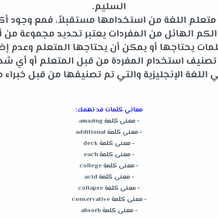
السليم.
متعلم اللغة من استخدامها مستقبلاً، فمع وجود أكثر
م الهائل من المفردات يعتبر تحديد مجموعة من أه
ات يحتاجها أو يمكن أن يحتاجها المتعلم وعدم إضاعة
و تصنيف استخدام المفردة من قبل المتعلم أو أي 
للغة الإنجليزية والتي تم تصنيفها من قبل خبراء م
معاني كلمات قد تهمك:
-
معنى كلمة amazing
-
معنى كلمة additional
-
معنى كلمة deck
-
معنى كلمة each
-
معنى كلمة college
-
معنى كلمة acid
-
معنى كلمة collapse
-
معنى كلمة conservative
-
معنى كلمة absorb