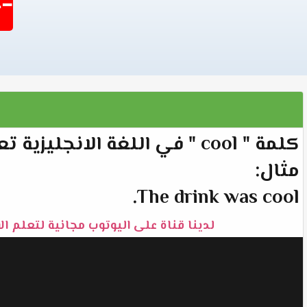
-1404
كلمة " cool " في اللغة الانجليزية تعني " ﺑﺎﺭﺩ".
مثال:
The drink was cool.
لدينا قناة على اليوتوب مجانية لتعلم الا