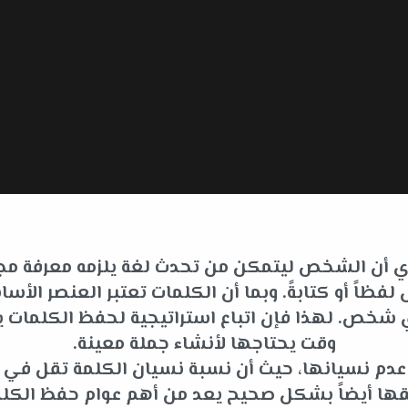
 أي أن الشخص ليتمكن من تحدث لغة يلزمه معرفة مجم
فظاً أو كتابةً. وبما أن الكلمات تعتبر العنصر ا
لأي شخص. لهذا فإن اتباع استراتيجية لحفظ الكلما
وقت يحتاجها لأنشاء جملة معينة.
ى عدم نسيانها، حيث أن نسبة نسيان الكلمة تقل في
قها أيضاً بشكل صحيح يعد من أهم عوام حفظ الكلم