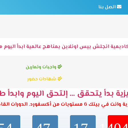
اتصل بنا
اديمية انجلش بيس اونلاين بمناهج عالمية ابدأ اليوم مع
واجبات وتمارين
شهادات حضور
ية بدأ يتحقق ... إلتحق اليوم وابدأ ط
تويات من أكسفورد. الدورات القادمة تبدأ خلال: