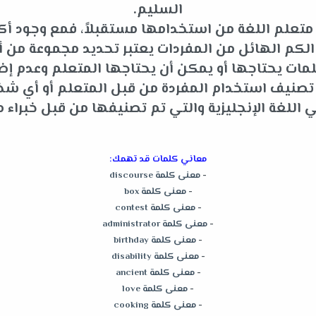
السليم.
متعلم اللغة من استخدامها مستقبلاً، فمع وجود أكثر
م الهائل من المفردات يعتبر تحديد مجموعة من أه
ات يحتاجها أو يمكن أن يحتاجها المتعلم وعدم إضاعة
و تصنيف استخدام المفردة من قبل المتعلم أو أي 
للغة الإنجليزية والتي تم تصنيفها من قبل خبراء م
معاني كلمات قد تهمك:
-
معنى كلمة discourse
-
معنى كلمة box
-
معنى كلمة contest
-
معنى كلمة administrator
-
معنى كلمة birthday
-
معنى كلمة disability
-
معنى كلمة ancient
-
معنى كلمة love
-
معنى كلمة cooking