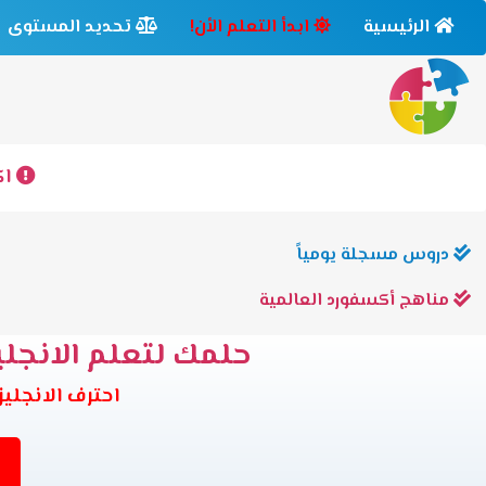
الرئيسية
ابدأ التعلم الأن!
تحديد المستوى
اك
دروس مسجلة يومياً
مناهج أكسفورد العالمية
حلمك لتعلم الانجليز
احترف الانجليزية وانت في بيتك 6 مس