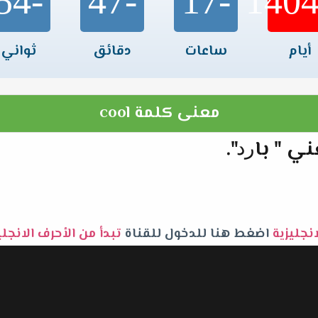
-54
-47
-17
أيام
ساعات
دقائق
ثواني
معنى كلمة cool
نجليزية
اضغط هنا للدخول للقناة
تبدأ من الأحرف الانجلي