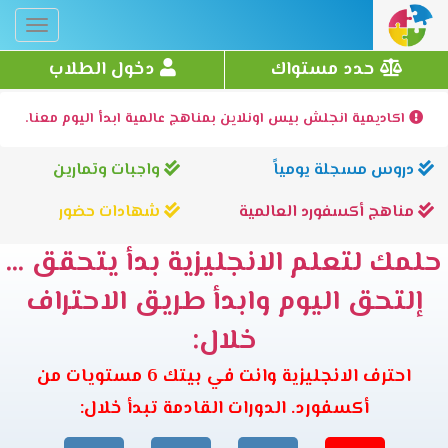
Toggle
gation
حدد مستواك
دخول الطلاب
اكاديمية انجلش بيس اونلاين بمناهج عالمية ابدأ اليوم معنا.
دروس مسجلة يومياً
واجبات وتمارين
مناهج أكسفورد العالمية
شهادات حضور
حلمك لتعلم الانجليزية بدأ يتحقق ...
إلتحق اليوم وابدأ طريق الاحتراف
خلال:
احترف الانجليزية وانت في بيتك 6 مستويات من
أكسفورد. الدورات القادمة تبدأ خلال: