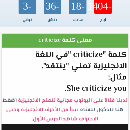
-3
-36
-18
-1404
أيام
ساعات
دقائق
ثواني
معنى كلمة criticize
كلمة "criticize "في اللغة
الانجليزية تعني "ينتقد".
مثال:
She criticize you.
لدينا قناة على اليوتوب مجانية لتعلم الانجليزية
اضغط
هنا للدخول للقناة
تبدأ من الأحرف الانجليزية وحتى
الاحتراف شاهد الدرس الأول: