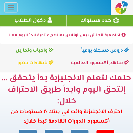
Toggle
gation
حدد مستواك
دخول الطلاب
اكاديمية انجلش بيس اونلاين بمناهج عالمية ابدأ اليوم معنا.
دروس مسجلة يومياً
واجبات وتمارين
مناهج أكسفورد العالمية
شهادات حضور
حلمك لتعلم الانجليزية بدأ يتحقق ...
إلتحق اليوم وابدأ طريق الاحتراف
خلال:
احترف الانجليزية وانت في بيتك 6 مستويات من
أكسفورد. الدورات القادمة تبدأ خلال: