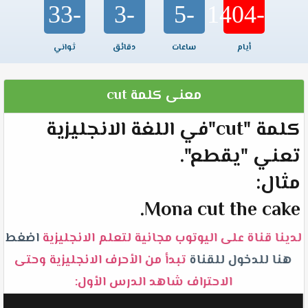
-33
-3
-5
-1404
أيام
ساعات
دقائق
ثواني
معنى كلمة cut
كلمة "cut"في اللغة الانجليزية
تعني "يقطع".
مثال:
Mona cut the cake.
لدينا قناة على اليوتوب مجانية لتعلم الانجليزية
اضغط
هنا للدخول للقناة
تبدأ من الأحرف الانجليزية وحتى
الاحتراف شاهد الدرس الأول: