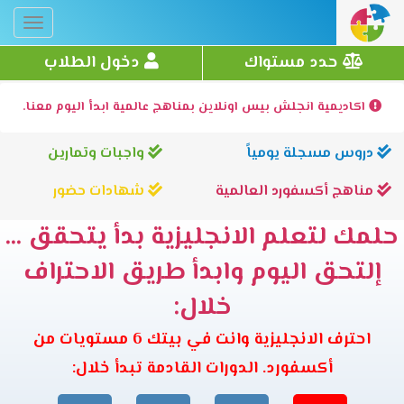
Toggle
gation
حدد مستواك
دخول الطلاب
اكاديمية انجلش بيس اونلاين بمناهج عالمية ابدأ اليوم معنا.
دروس مسجلة يومياً
واجبات وتمارين
مناهج أكسفورد العالمية
شهادات حضور
حلمك لتعلم الانجليزية بدأ يتحقق ...
إلتحق اليوم وابدأ طريق الاحتراف
خلال:
احترف الانجليزية وانت في بيتك 6 مستويات من
أكسفورد. الدورات القادمة تبدأ خلال: