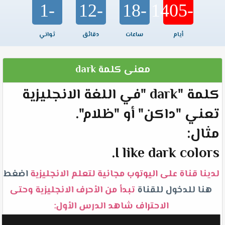
-1
-12
-18
-1405
أيام
ساعات
دقائق
ثواني
معنى كلمة dark
كلمة "dark "في اللغة الانجليزية
تعني "داكن" أو "ظلام".
مثال:
I like dark colors.
لدينا قناة على اليوتوب مجانية لتعلم الانجليزية
اضغط
هنا للدخول للقناة
تبدأ من الأحرف الانجليزية وحتى
الاحتراف شاهد الدرس الأول: