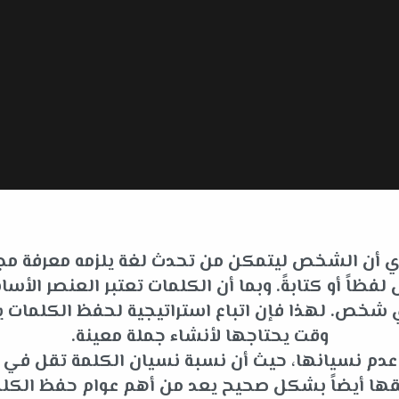
 أي أن الشخص ليتمكن من تحدث لغة يلزمه معرفة مجم
فظاً أو كتابةً. وبما أن الكلمات تعتبر العنصر ا
لأي شخص. لهذا فإن اتباع استراتيجية لحفظ الكلما
وقت يحتاجها لأنشاء جملة معينة.
ى عدم نسيانها، حيث أن نسبة نسيان الكلمة تقل في
قها أيضاً بشكل صحيح يعد من أهم عوام حفظ الكلم