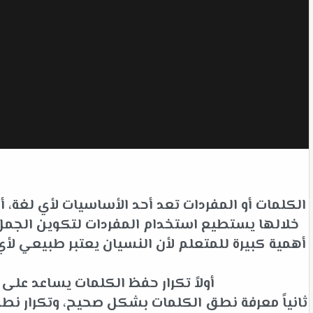
الكلمات أو المفردات تعد أحد الأساسيات لأي لغة،
خلالها يستطيع استخدام المفردات لتكوين الجمل ل
أهمية كبيرة للمتعلم لأن النسيان يعتبر طبيعي 
أولاً تكرار حفظ الكلمات يساعد عل
ثانياً معرفة نطق الكلمات بشكل صحيح، وتكرار نط