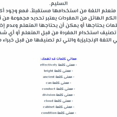
السليم.
متعلم اللغة من استخدامها مستقبلاً، فمع وجود أكثر
م الهائل من المفردات يعتبر تحديد مجموعة من أه
ات يحتاجها أو يمكن أن يحتاجها المتعلم وعدم إضاعة
و تصنيف استخدام المفردة من قبل المتعلم أو أي 
للغة الإنجليزية والتي تم تصنيفها من قبل خبراء م
معاني كلمات قد تهمك:
-
معنى كلمة effectively
-
معنى كلمة bright
-
معنى كلمة ancient
-
معنى كلمة can
-
معنى كلمة conduct
-
معنى كلمة division
-
معنى كلمة cloud
-
معنى كلمة cabinet
-
معنى كلمة condition