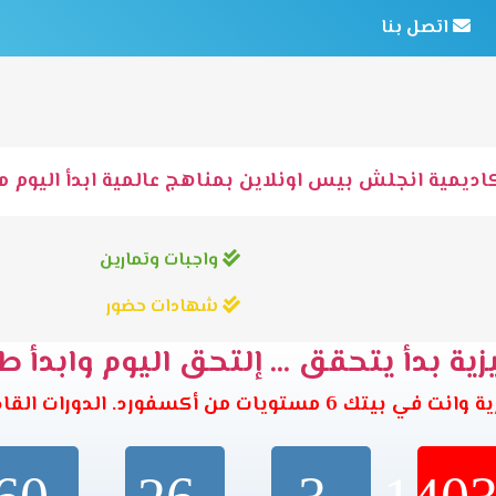
اتصل بنا
اديمية انجلش بيس اونلاين بمناهج عالمية ابدأ اليوم مع
واجبات وتمارين
شهادات حضور
ية بدأ يتحقق ... إلتحق اليوم وابدأ ط
تويات من أكسفورد. الدورات القادمة تبدأ خلال: