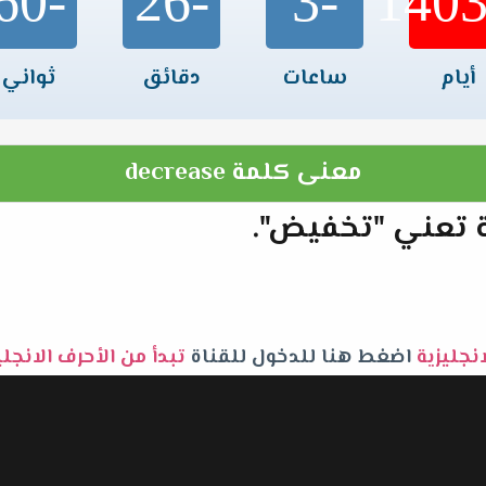
-60
-26
-3
أيام
ساعات
دقائق
ثواني
معنى كلمة decrease
انجليزية
اضغط هنا للدخول للقناة
تبدأ من الأحرف الانجل