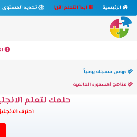
الرئيسية
ابدأ التعلم الأن!
تحديد المستوى
اك
دروس مسجلة يومياً
مناهج أكسفورد العالمية
حلمك لتعلم الانجليز
احترف الانجليزية وانت في بيتك 6 مس