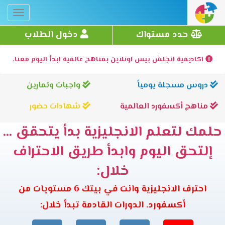
Toggle
gation
حدد مستواك
دخول الطلاب
اكاديمية انجلش بيس اونلاين بمناهج عالمية ابدأ اليوم معنا.
دروس مسجلة يومياً
واجبات وتمارين
مناهج أكسفورد العالمية
شهادات حضور
حلمك لتعلم الانجليزية بدأ يتحقق ...
إلتحق اليوم وابدأ طريق الاحتراف
خلال:
احترف الانجليزية وانت في بيتك 6 مستويات من
أكسفورد. الدورات القادمة تبدأ خلال: