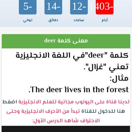
-5
-14
-12
-1403
أيام
ساعات
دقائق
ثواني
معنى كلمة deer
كلمة "deer"في اللغة الانجليزية
تعني "غزال".
مثال:
The deer lives in the forest.
لدينا قناة على اليوتوب مجانية لتعلم الانجليزية
اضغط
هنا للدخول للقناة
تبدأ من الأحرف الانجليزية وحتى
الاحتراف شاهد الدرس الأول: