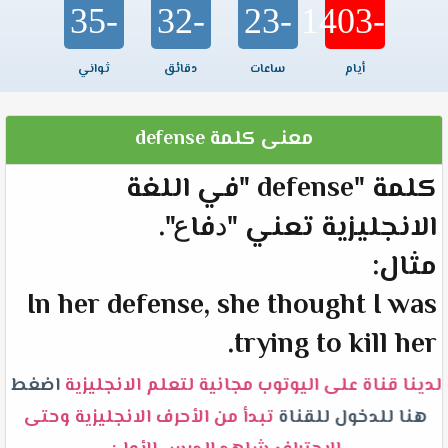
-35
-32
-23
-1403
أيام
ساعات
دقائق
ثواني
معنى كلمة defense
كلمة "defense "في اللغة
الانجليزية تعني "ﺩﻓﺎﻉ".
مثال:
In her defense, she thought I was
trying to kill her.
لدينا قناة على اليوتوب مجانية لتعلم الانجليزية
اضغط
هنا للدخول للقناة
تبدأ من الأحرف الانجليزية وحتى