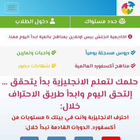
Toggle
gation
حدد مستواك
دخول الطلاب
اكاديمية انجلش بيس اونلاين بمناهج عالمية ابدأ اليوم معنا.
دروس مسجلة يومياً
واجبات وتمارين
مناهج أكسفورد العالمية
شهادات حضور
حلمك لتعلم الانجليزية بدأ يتحقق ...
إلتحق اليوم وابدأ طريق الاحتراف
خلال:
احترف الانجليزية وانت في بيتك 6 مستويات من
أكسفورد. الدورات القادمة تبدأ خلال: