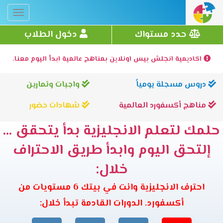
Toggle
gation
حدد مستواك
دخول الطلاب
اكاديمية انجلش بيس اونلاين بمناهج عالمية ابدأ اليوم معنا.
دروس مسجلة يومياً
واجبات وتمارين
مناهج أكسفورد العالمية
شهادات حضور
حلمك لتعلم الانجليزية بدأ يتحقق ...
إلتحق اليوم وابدأ طريق الاحتراف
خلال:
احترف الانجليزية وانت في بيتك 6 مستويات من
أكسفورد. الدورات القادمة تبدأ خلال: