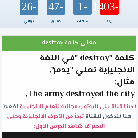
-26
-47
-1
-1403
أيام
ساعات
دقائق
ثواني
معنى كلمة destroy
كلمة "destroy "في اللغة
الانجليزية تعني "يدمر".
مثال:
The army destroyed the city.
لدينا قناة على اليوتوب مجانية لتعلم الانجليزية
اضغط
هنا للدخول للقناة
تبدأ من الأحرف الانجليزية وحتى
الاحتراف شاهد الدرس الأول: