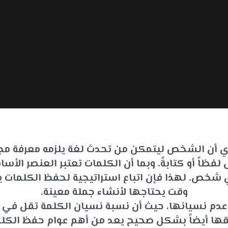
 أي أن الشخص ليتمكن من تحدث لغة يلزمه معرفة مجم
فظاً أو كتابةً. وبما أن الكلمات تعتبر العنصر ا
لأي شخص. لهذا فإن اتباع استراتيجية لحفظ الكلما
وقت يحتاجها لأنشاء جملة معينة.
ى عدم نسيانها، حيث أن نسبة نسيان الكلمة تقل في
قها أيضاً بشكل صحيح يعد من أهم عوام حفظ الكلم