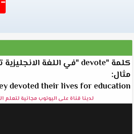
-1403
كلمة "devote "في اللغة الانجليزية تعني "كرس" أو "خصص".
مثال:
ey devoted their lives for education.
لدينا قناة على اليوتوب مجانية لتعلم ا