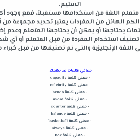
السليم.
متعلم اللغة من استخدامها مستقبلاً، فمع وجود أكثر
م الهائل من المفردات يعتبر تحديد مجموعة من أه
ات يحتاجها أو يمكن أن يحتاجها المتعلم وعدم إضاعة
و تصنيف استخدام المفردة من قبل المتعلم أو أي 
للغة الإنجليزية والتي تم تصنيفها من قبل خبراء م
معاني كلمات قد تهمك:
-
معنى كلمة capacity
-
معنى كلمة celebrity
-
معنى كلمة bench
-
معنى كلمة avoid
-
معنى كلمة counter
-
معنى كلمة balance
-
معنى كلمة basketball
-
معنى كلمة always
-
معنى كلمة box