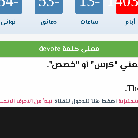
-54
-53
-13
أيام
ساعات
دقائق
ثواني
معنى كلمة devote
Th
لانجليزية
اضغط هنا للدخول للقناة
تبدأ من الأحرف الانجل