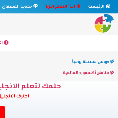
الرئيسية
ابدأ التعلم الأن!
تحديد المستوى
اك
دروس مسجلة يومياً
مناهج أكسفورد العالمية
حلمك لتعلم الانجليز
احترف الانجليزية وانت في بيتك 6 مس