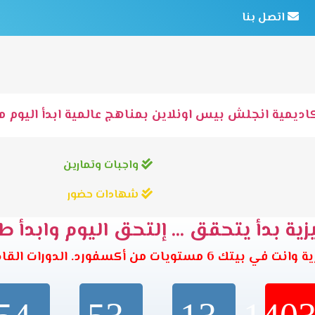
اتصل بنا
اديمية انجلش بيس اونلاين بمناهج عالمية ابدأ اليوم مع
واجبات وتمارين
شهادات حضور
ية بدأ يتحقق ... إلتحق اليوم وابدأ ط
تويات من أكسفورد. الدورات القادمة تبدأ خلال: