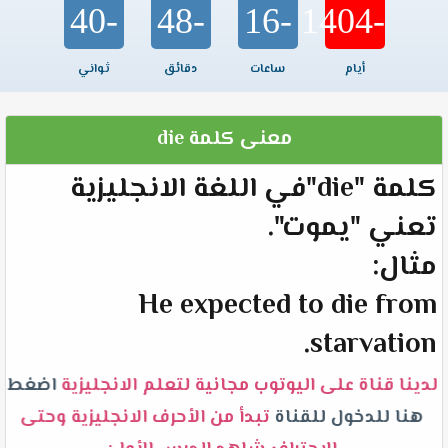
-40
-48
-16
-1404
أيام
ساعات
دقائق
ثواني
معنى كلمة die
كلمة "die"في اللغة الانجليزية
تعني "يموت".
مثال:
He expected to die from
starvation.
لدينا قناة على اليوتوب مجانية لتعلم الانجليزية
اضغط
هنا للدخول للقناة
تبدأ من الأحرف الانجليزية وحتى