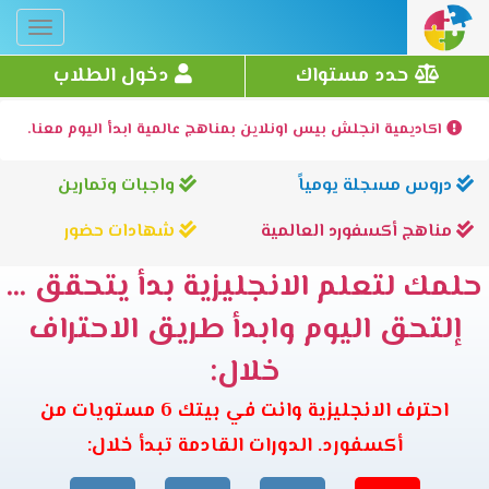
Toggle
gation
حدد مستواك
دخول الطلاب
اكاديمية انجلش بيس اونلاين بمناهج عالمية ابدأ اليوم معنا.
دروس مسجلة يومياً
واجبات وتمارين
مناهج أكسفورد العالمية
شهادات حضور
حلمك لتعلم الانجليزية بدأ يتحقق ...
إلتحق اليوم وابدأ طريق الاحتراف
خلال:
احترف الانجليزية وانت في بيتك 6 مستويات من
أكسفورد. الدورات القادمة تبدأ خلال: