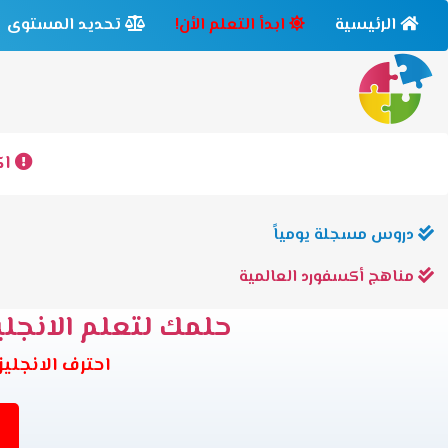
الرئيسية
ابدأ التعلم الأن!
تحديد المستوى
اك
دروس مسجلة يومياً
مناهج أكسفورد العالمية
حلمك لتعلم الانجليز
احترف الانجليزية وانت في بيتك 6 مس