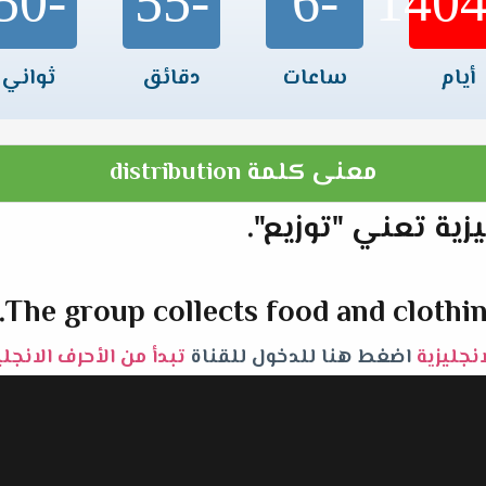
-50
-55
-6
أيام
ساعات
دقائق
ثواني
معنى كلمة distribution
The group collects food and clothing
انجليزية
اضغط هنا للدخول للقناة
تبدأ من الأحرف الانجل