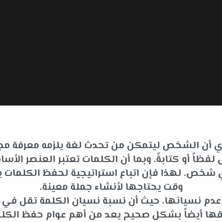
 أي أن الشخص ليتمكن من تحدث لغة يلزمه معرفة مجم
فظاً أو كتابةً. وبما أن الكلمات تعتبر العنصر ا
لأي شخص. لهذا فإن اتباع استراتيجية لحفظ الكلما
وقت يحتاجها لأنشاء جملة معينة.
ى عدم نسيانها، حيث أن نسبة نسيان الكلمة تقل في
قها أيضاً بشكل صحيح يعد من أهم عوام حفظ الكلم