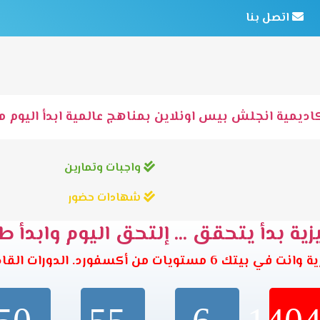
اتصل بنا
اديمية انجلش بيس اونلاين بمناهج عالمية ابدأ اليوم مع
واجبات وتمارين
شهادات حضور
ية بدأ يتحقق ... إلتحق اليوم وابدأ ط
تويات من أكسفورد. الدورات القادمة تبدأ خلال: