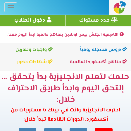
Toggle
gation
حدد مستواك
دخول الطلاب
اكاديمية انجلش بيس اونلاين بمناهج عالمية ابدأ اليوم معنا.
دروس مسجلة يومياً
واجبات وتمارين
مناهج أكسفورد العالمية
شهادات حضور
حلمك لتعلم الانجليزية بدأ يتحقق ...
إلتحق اليوم وابدأ طريق الاحتراف
خلال:
احترف الانجليزية وانت في بيتك 6 مستويات من
أكسفورد. الدورات القادمة تبدأ خلال: