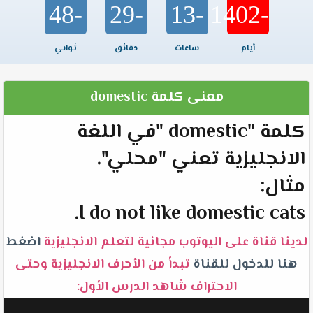
-48
-29
-13
-1402
أيام
ساعات
دقائق
ثواني
معنى كلمة domestic
كلمة "domestic "في اللغة
الانجليزية تعني "محلي".
مثال:
I do not like domestic cats.
لدينا قناة على اليوتوب مجانية لتعلم الانجليزية
اضغط
هنا للدخول للقناة
تبدأ من الأحرف الانجليزية وحتى
الاحتراف شاهد الدرس الأول: