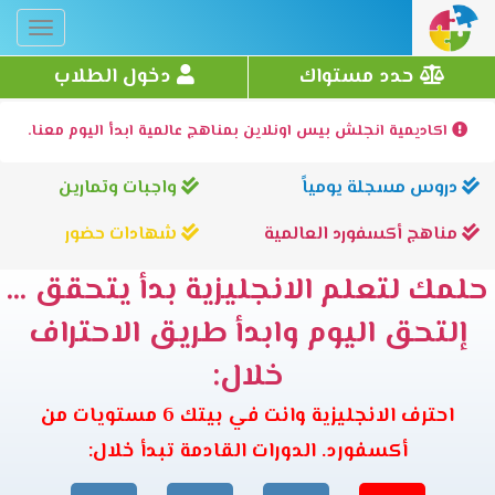
Toggle
gation
حدد مستواك
دخول الطلاب
اكاديمية انجلش بيس اونلاين بمناهج عالمية ابدأ اليوم معنا.
دروس مسجلة يومياً
واجبات وتمارين
مناهج أكسفورد العالمية
شهادات حضور
حلمك لتعلم الانجليزية بدأ يتحقق ...
إلتحق اليوم وابدأ طريق الاحتراف
خلال:
احترف الانجليزية وانت في بيتك 6 مستويات من
أكسفورد. الدورات القادمة تبدأ خلال: