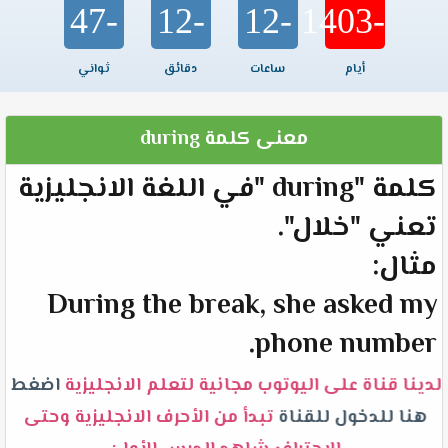
-47
-12
-12
-1403
أيام
ساعات
دقائق
ثواني
معنى كلمة during
كلمة "during "في اللغة الانجليزية
تعني "خلال".
مثال:
During the break, she asked my
phone number.
لدينا قناة على اليوتوب مجانية لتعلم الانجليزية
اضغط
هنا للدخول للقناة
تبدأ من الأحرف الانجليزية وحتى